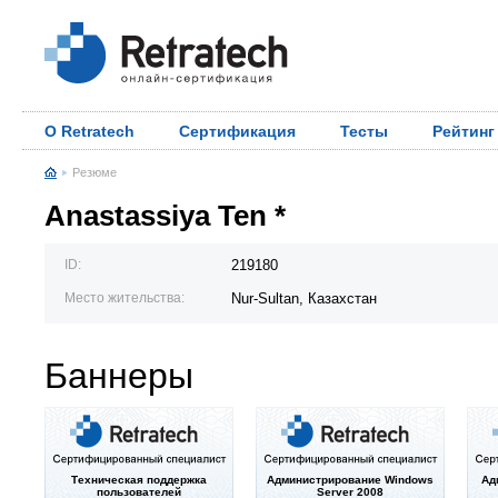
О Retratech
Сертификация
Тесты
Рейтинг
Резюме
Anastassiya Ten *
ID:
219180
Место жительства:
Nur-Sultan, Казахстан
Баннеры
Техническая поддержка
Администрирование Windows
Ад
пользователей
Server 2008