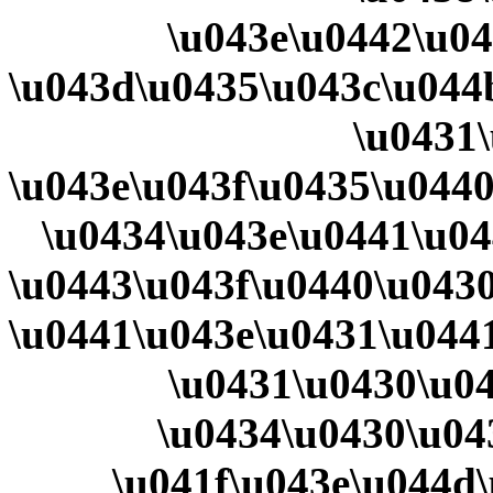
\u043e\u0442\u0
\u043d\u0435\u043c\u044
\u0431
\u043e\u043f\u0435\u044
\u0434\u043e\u0441\u04
\u0443\u043f\u0440\u043
\u0441\u043e\u0431\u044
\u0431\u0430\u0
\u0434\u0430\u04
\u041f\u043e\u044d