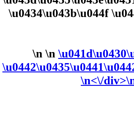
\u0434\u043b\u044f \u0
\n \n
\u041d\u0430\
\u0442\u0435\u0441\u044
\n<\/div>\