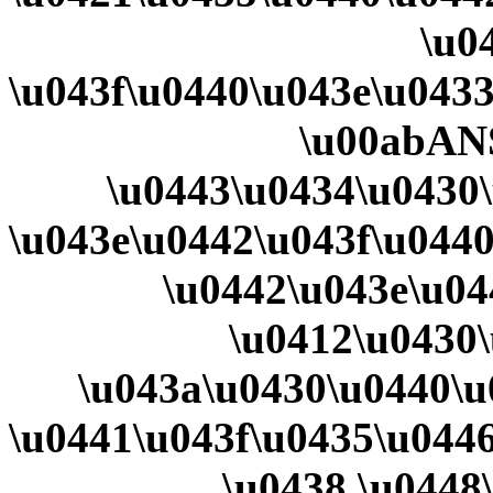
\u0
\u043f\u0440\u043e\u043
\u00abAN
\u0443\u0434\u0430
\u043e\u0442\u043f\u044
\u0442\u043e\u04
\u0412\u0430
\u043a\u0430\u0440\u
\u0441\u043f\u0435\u044
\u0438 \u0448