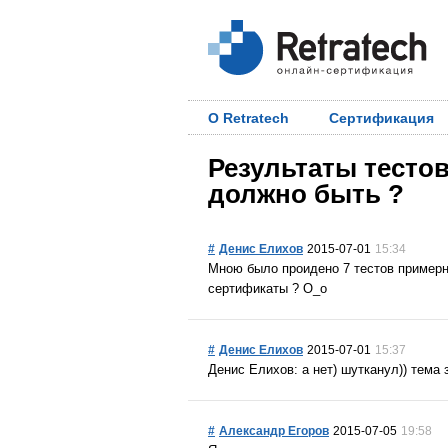
О Retratech
Сертификация
Результаты тестов
должно быть ?
#
Денис Елихов
2015-07-01
15:34
Мною было проидено 7 тестов примерн
сертификаты ? О_о
#
Денис Елихов
2015-07-01
15:37
Денис Елихов: а нет) шутканул)) тема 
#
Александр Егоров
2015-07-05
19:58