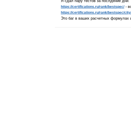
Я сдал пару тестов за послдение дни.
- в
https://certifications.ru/rank/bestspec/
https://certifications.ru/rank/bestspec/ci
Это баг в ваших расчетных формулах 