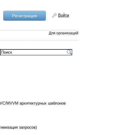
Войти
Рeгистрация
Для организаций
 MVC/MVVM архитектурных шаблонов
тимизация запросов)