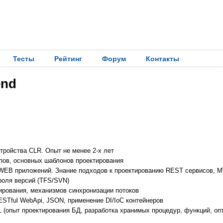
Тесты
Рейтинг
Форум
Контакты
end
стройства CLR. Опыт не менее 2-х лет
пов, основных шаблонов проектирования
 WEB приложений. Знание подходов к проектированию REST сервисов,
роля версий (TFS/SVN)
ирования, механизмов синхронизации потоков
ESTful WebApi, JSON, применение DI/IoC контейнеров
 (опыт проектирования БД, разработка хранимых процедур, функций, оп