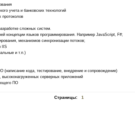
ования
кого учета и банковских технологий
х протоколов
разработке сложных систем.
оей концепции языков программирования. Например JavaScript, F#;
ирования, механизмов синхронизации потоков;
 IIS
альные и т.п.)
ПО (написание кода, тестирование, внедрение и сопровождение)
х, высоконагруженных серверных приложений
ующего ПО
Страницы:
1