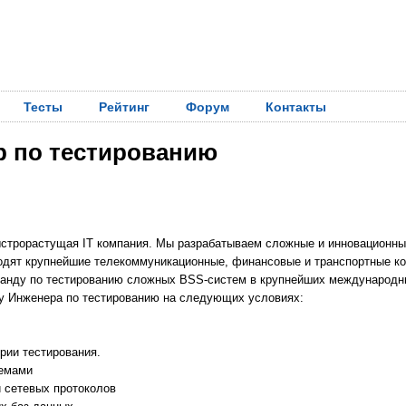
Тесты
Рейтинг
Форум
Контакты
р по тестированию
 быстрорастущая IT компания. Мы разрабатываем сложные и инновационны
ходят крупнейшие телекоммуникационные, финансовые и транспортные к
анду по тестированию сложных BSS-систем в крупнейших международн
у Инженера по тестированию на следующих условиях:
ории тестирования.
темами
и сетевых протоколов