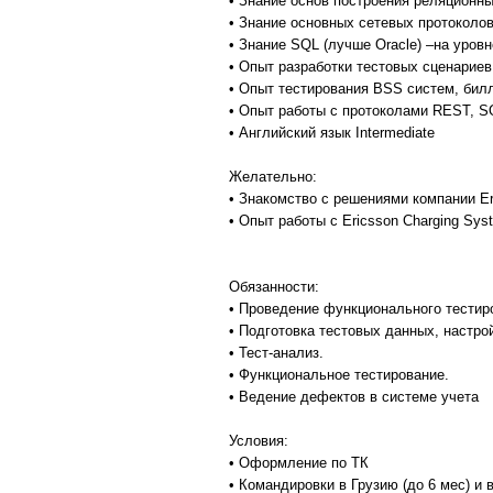
• Знание основ построения реляционн
• Знание основных сетевых протоколо
• Знание SQL (лучше Oracle) –на уров
• Опыт разработки тестовых сценариев
• Опыт тестирования BSS систем, бил
• Опыт работы с протоколами REST, S
• Английский язык Intermediate
Желательно:
• Знакомство с решениями компании Er
• Опыт работы с Ericsson Charging Sys
Обязанности:
• Проведение функционального тестир
• Подготовка тестовых данных, настро
• Тест-анализ.
• Функциональное тестирование.
• Ведение дефектов в системе учета
Условия:
• Оформление по ТК
• Командировки в Грузию (до 6 мес) и 