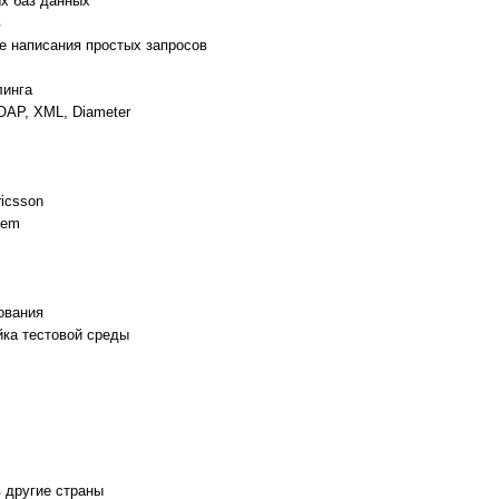
ых баз данных
в
не написания простых запросов
линга
OAP, XML, Diameter
icsson
tem
ования
йка тестовой среды
в другие страны