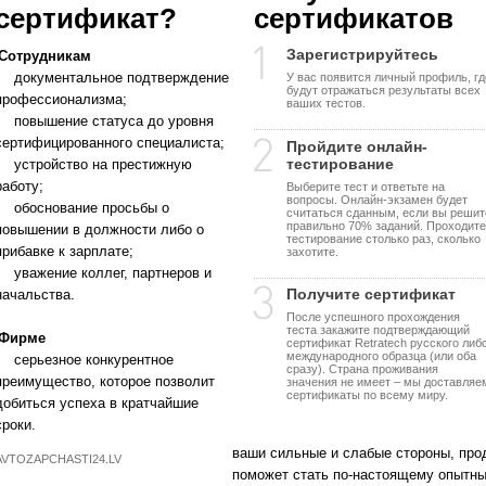
сертификат?
сертификатов
Зарегистрируйтесь
Сотрудникам
документальное подтверждение
У вас появится личный профиль, гд
будут отражаться результаты всех
профессионализма;
ваших тестов.
повышение статуса до уровня
сертифицированного специалиста;
Пройдите онлайн-
тестирование
устройство на престижную
работу;
Выберите тест и ответьте на
вопросы. Онлайн-экзамен будет
обоснование просьбы о
считаться сданным, если вы решит
правильно 70% заданий. Проходите
повышении в должности либо о
тестирование столько раз, сколько
прибавке к зарплате;
захотите.
уважение коллег, партнеров и
Получите сертификат
начальства.
После успешного прохождения
теста закажите подтверждающий
Фирме
сертификат Retratech русского либ
международного образца (или оба
серьезное конкурентное
сразу). Страна проживания
преимущество, которое позволит
значения не имеет – мы доставляе
сертификаты по всему миру.
добиться успеха в кратчайшие
сроки.
ваши сильные и слабые стороны, прод
AVTOZAPCHASTI24.LV
поможет стать по-настоящему опытн