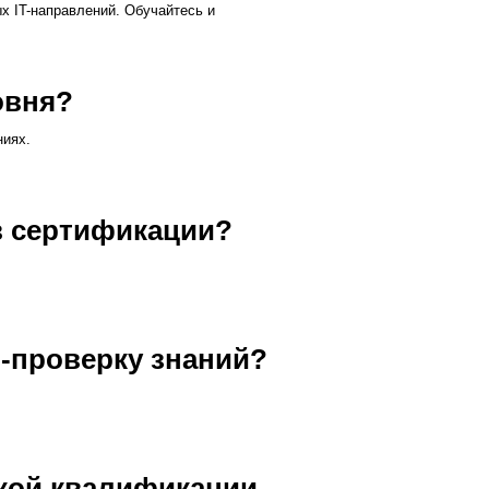
х IT-направлений. Обучайтесь и
овня?
ниях.
ов сертификации?
-проверку знаний?
кой квалификации