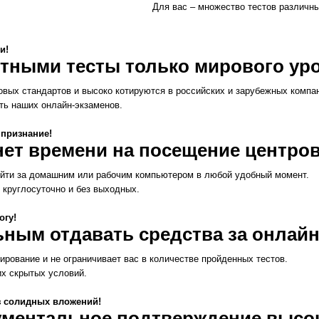
Для вас – множество тестов различны
и!
етными тесты только мирового ур
овых стандартов и высоко котируются в российских и зарубежных компа
ть наших онлайн-экзаменов.
 признание!
 нет времени на посещение центр
ойти за домашним или рабочим компьютером в любой удобный момент.
т круглосуточно и без выходных.
огу!
ным отдавать средства за онлайн
тирование и не ограничивает вас в количестве пройденных тестов.
их скрытых условий.
з солидных вложений!
ументальное подтверждение высо