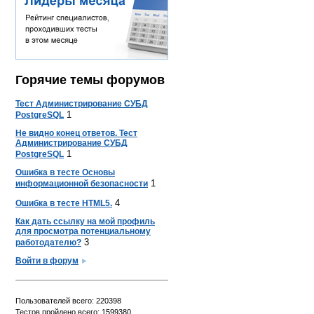
Горячие темы форумов
Тест Администрирование СУБД
1
PostgreSQL
Не видно конец ответов. Тест
Администрирование СУБД
1
PostgreSQL
Ошибка в тесте Основы
1
информационной безопасности
4
Ошибка в тесте HTML5.
Как дать ссылку на мой профиль
для просмотра потенциальному
3
работодателю?
Войти в форум
Пользователей всего: 220398
Тестов пройдено всего: 1599380