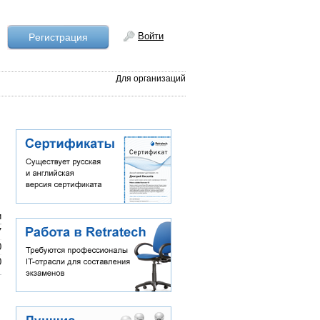
Войти
Рeгистрация
Для организаций
и
7
0
0