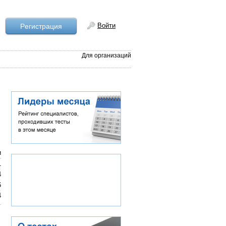
Войти
Рeгистрация
Для организаций
и
1
4
6
4