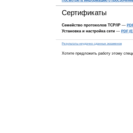
Посмотреть информацию о просроченн
Сертификаты
Семейство протоколов TCP/IP
—
PDF
Установка и настройка сети
—
PDF (E
Результаты неудачно сданных экзаменов
Хотите предложить работу этому спец