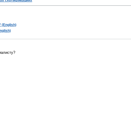
ых сертификациях
 (English)
nglish)
иалисту?