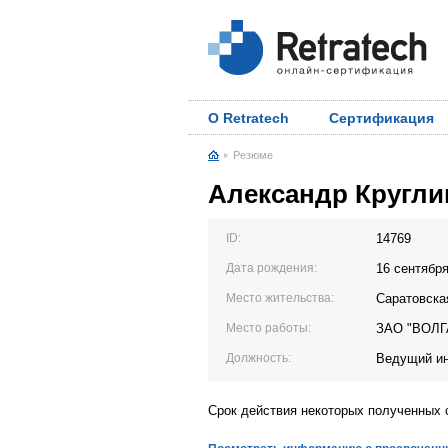
О Retratech
Сертификация
Резюме
Александр Кругли
ID:
14769
Дата рождения:
16 сентябр
Место жительства:
Саратовска
Место работы:
ЗАО "ВОЛ
Должность:
Ведущий ин
Срок действия некоторых полученных 