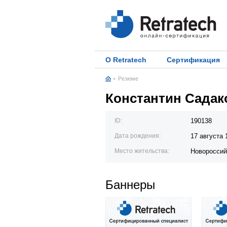
О Retratech
Сертификация
Резюме
Константин Садак
ID:
190138
Дата рождения:
17 августа 
Место жительства:
Новороссий
Баннеры