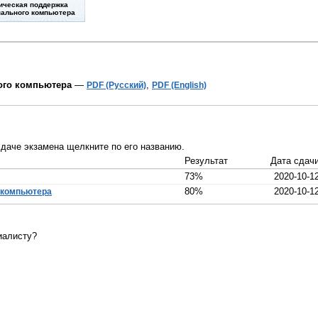
ическая поддержка
ального компьютера
ого компьютера
—
,
PDF (Русский)
PDF (English)
даче экзамена щелкните по его названию.
Результат
Дата сдач
73%
2020-10-1
80%
2020-10-1
 компьютера
иалисту?