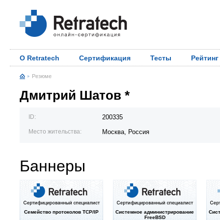
О Retratech
Сертификация
Тесты
Рейтинг
Резюме
Дмитрий Шатов *
ID:
200335
Место жительства:
Москва, Россия
Баннеры
Семейство протоколов TCP/IP
Системное администрирование
Сис
FreeBSD