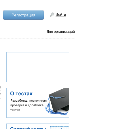
Войти
Рeгистрация
Для организаций
и
5