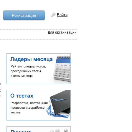
Войти
Рeгистрация
Для организаций
и
2
7