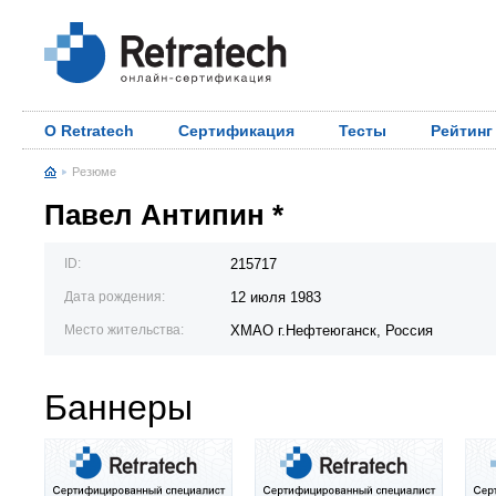
О Retratech
Сертификация
Тесты
Рейтинг
Резюме
Павел Антипин *
ID:
215717
Дата рождения:
12 июля 1983
Место жительства:
ХМАО г.Нефтеюганск, Россия
Баннеры