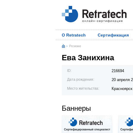
О Retratech
Сертификация
Резюме
Ева Занихина
ID:
216694
Дата рождения:
20 апреля 
Место жительства:
Красноярск
Баннеры