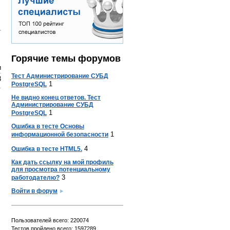
Горячие темы форумов
и
Тест Администрирование СУБД
3
1
PostgreSQL
Не видно конец ответов. Тест
Администрирование СУБД
1
PostgreSQL
Ошибка в тесте Основы
1
информационной безопасности
4
Ошибка в тесте HTML5.
Как дать ссылку на мой профиль
для просмотра потенциальному
3
работодателю?
Войти в форум
Пользователей всего: 220074
Тестов пройдено всего: 1597289