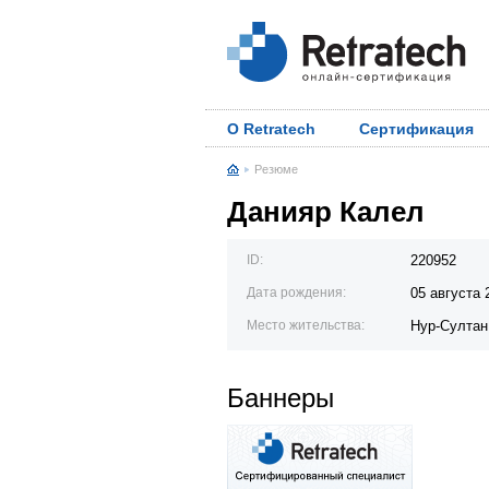
О Retratech
Сертификация
Резюме
Данияр Калел
ID:
220952
Дата рождения:
05 августа 
Место жительства:
Нур-Султан
Баннеры