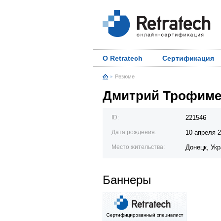
О Retratech
Сертификация
Резюме
Дмитрий Трофим
ID:
221546
Дата рождения:
10 апреля 
Место жительства:
Донецк, Ук
Баннеры