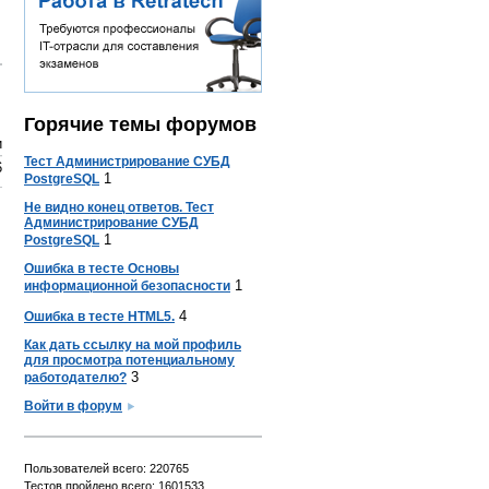
Горячие темы форумов
и
Тест Администрирование СУБД
6
1
PostgreSQL
Не видно конец ответов. Тест
Администрирование СУБД
1
PostgreSQL
Ошибка в тесте Основы
1
информационной безопасности
4
Ошибка в тесте HTML5.
Как дать ссылку на мой профиль
для просмотра потенциальному
3
работодателю?
Войти в форум
Пользователей всего: 220765
Тестов пройдено всего: 1601533