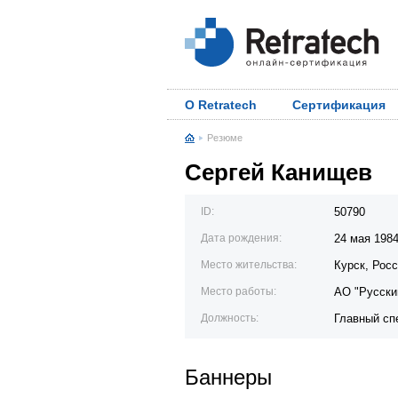
О Retratech
Сертификация
Резюме
Сергей Канищев
ID:
50790
Дата рождения:
24 мая 198
Место жительства:
Курск, Рос
Место работы:
АО "Русски
Должность:
Главный сп
Баннеры