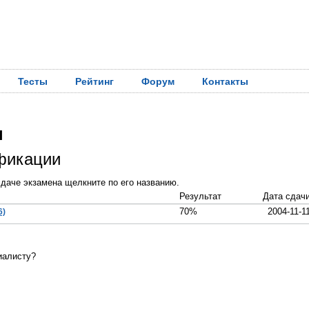
Тесты
Рейтинг
Форум
Контакты
н
фикации
даче экзамена щелкните по его названию.
Результат
Дата сдач
70%
2004-11-1
6)
иалисту?