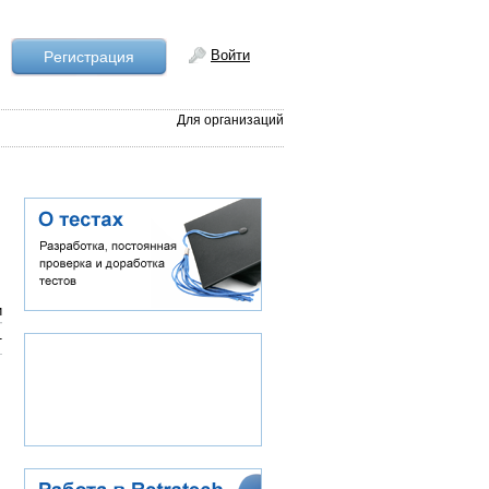
Войти
Рeгистрация
Для организаций
и
1