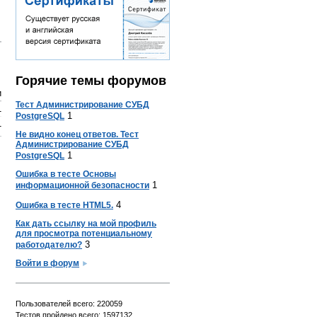
Горячие темы форумов
и
Тест Администрирование СУБД
1
1
PostgreSQL
1
Не видно конец ответов. Тест
Администрирование СУБД
1
PostgreSQL
Ошибка в тесте Основы
1
информационной безопасности
4
Ошибка в тесте HTML5.
Как дать ссылку на мой профиль
для просмотра потенциальному
3
работодателю?
Войти в форум
Пользователей всего: 220059
Тестов пройдено всего: 1597132