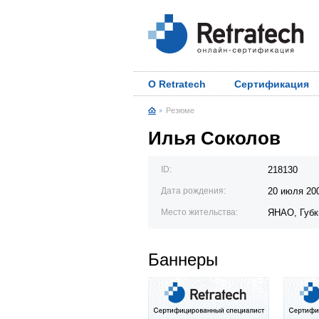
О Retratech
Сертификация
Резюме
Илья Соколов
ID:
218130
Дата рождения:
20 июля 20
Место жительства:
ЯНАО, Губк
Баннеры